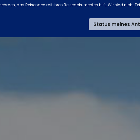
rnehmen, das Reisenden mit ihren Reisedokumenten hilft. Wir sind nicht Te
Status meines An