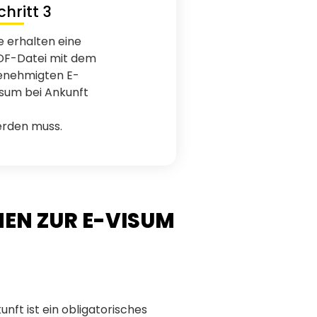
chritt 3
e erhalten eine
DF-Datei mit dem
enehmigten E-
isum bei Ankunft
erden muss.
EN ZUR E-VISUM
nft ist ein obligatorisches