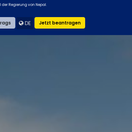
il der Regierung von Nepal.
DE
trags
Jetzt beantragen