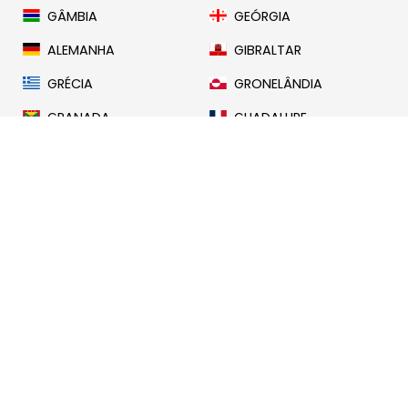
GÂMBIA
GEÓRGIA
ALEMANHA
GIBRALTAR
GRÉCIA
GRONELÂNDIA
GRANADA
GUADALUPE
GUAM
GUATEMALA
GUERNSEY
GUINÉ
GUINÉ-BISSAU
GUIANA
HAITI
ILHA HEARD E ILHAS
MCDONALD
HONDURAS
HONG KONG
HUNGRIA
ISLÂNDIA
INDONÉSIA
IRÃO
IRLANDA
ILHA DE MAN