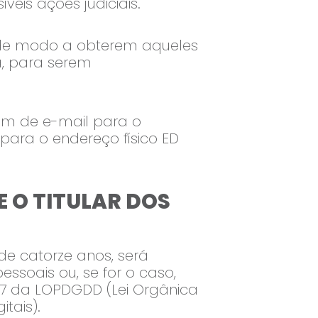
veis ações judiciais.
 de modo a obterem aqueles
ca, para serem
em de e-mail para o
 para o endereço físico ED
E O TITULAR DOS
de catorze anos, será
ssoais ou, se for o caso,
 7 da LOPDGDD (Lei Orgânica
tais).