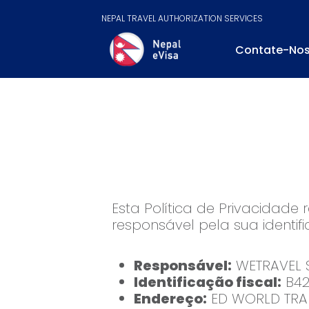
NEPAL TRAVEL AUTHORIZATION SERVICES
Contate-No
Esta Política de Privacidade 
responsável pela sua identif
Responsável:
WETRAVEL 
Identificação fiscal:
B42
Endereço:
ED WORLD TRAD