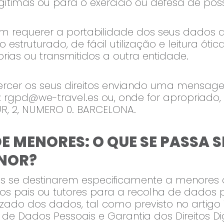
gítimas ou para o exercício ou defesa de possí
em requerer a portabilidade dos seus dados
struturado, de fácil utilização e leitura óti
ias ou transmitidos a outra entidade.
xercer os seus direitos enviando uma mensag
:
rgpd@we-travel.es
ou, onde for apropriado,
R, 2, NUMERO 0. BARCELONA.
 MENORES: O QUE SE PASSA S
NOR?
os se destinarem especificamente a menores 
os pais ou tutores para a recolha de dados pe
ado dos dados, tal como previsto no artigo
e Dados Pessoais e Garantia dos Direitos Digi