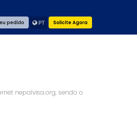
PT
eu pedido
Solicite Agora
ternet nepalvisa.org, sendo o