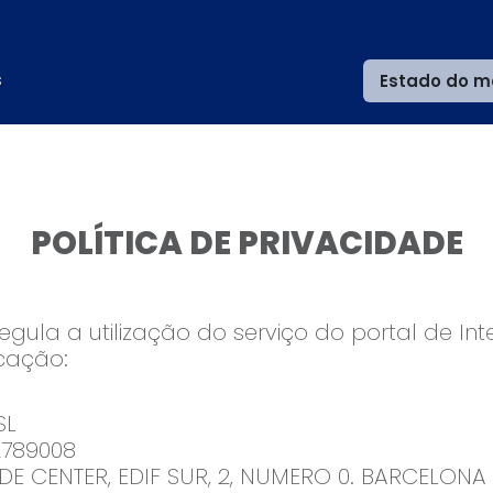
s
Estado do m
POLÍTICA DE PRIVACIDADE
regula a utilização do serviço do portal de In
icação:
SL
789008
E CENTER, EDIF SUR, 2, NUMERO 0. BARCELONA