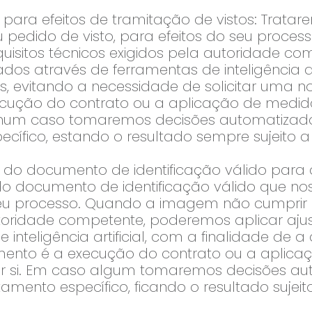
para efeitos de tramitação de vistos: Tratar
u pedido de visto, para efeitos do seu proc
uisitos técnicos exigidos pela autoridade c
dos através de ferramentas de inteligência art
os, evitando a necessidade de solicitar uma 
ecução do contrato ou a aplicação de medid
nenhum caso tomaremos decisões automatiza
cífico, estando o resultado sempre sujeito a
 do documento de identificação válido para a
do documento de identificação válido que no
seu processo. Quando a imagem não cumprir 
utoridade competente, poderemos aplicar aju
inteligência artificial, com a finalidade de a
amento é a execução do contrato ou a aplic
 por si. Em caso algum tomaremos decisões 
amento específico, ficando o resultado sujeit