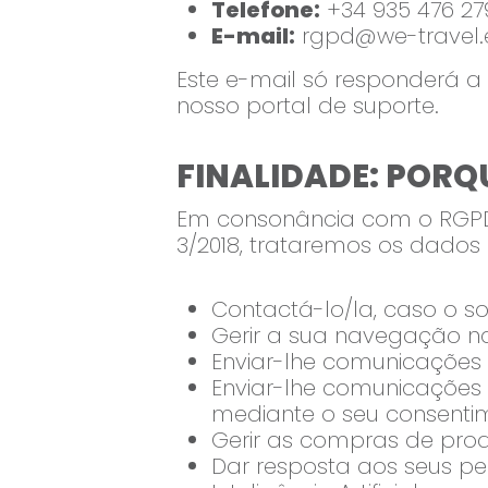
Telefone:
+34 935 476 27
E-mail:
rgpd@we-travel.
Este e-mail só responderá a
nosso portal de suporte.
FINALIDADE: PORQ
Em consonância com o RGPD (
3/2018, trataremos os dados 
Contactá-lo/la, caso o soli
Gerir a sua navegação n
Enviar-lhe comunicações 
Enviar-lhe comunicações 
mediante o seu consentim
Gerir as compras de prod
Dar resposta aos seus pe