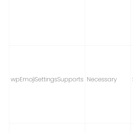
wpEmojiSettingsSupports
Necessary